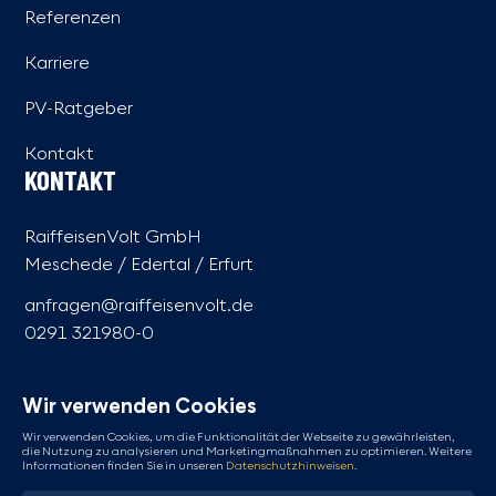
Referenzen
Karriere
PV-Ratgeber
Kontakt
KONTAKT
RaiffeisenVolt GmbH
Meschede / Edertal / Erfurt
anfragen@raiffeisenvolt.de
0291 321980-0
ERREICHBARKEIT AUSSERHALB DER G
ESCHÄFTSZEITEN
Wir verwenden Cookies
Einen technischen Notfall melden: 015123966182
Wir verwenden Cookies, um die Funktionalität der Webseite zu gewährleisten,
die Nutzung zu analysieren und Marketingmaßnahmen zu optimieren. Weitere
Informationen finden Sie in unseren
Datenschutzhinweisen
.