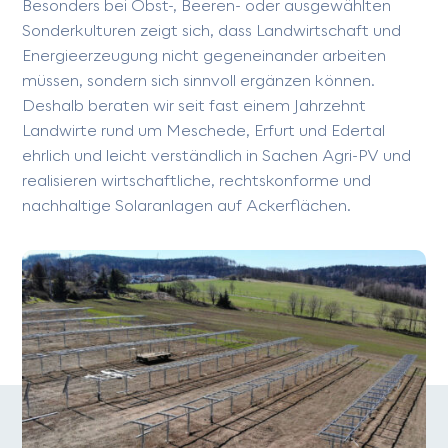
Besonders bei Obst-, Beeren- oder ausgewählten
Sonderkulturen zeigt sich, dass Landwirtschaft und
Energieerzeugung nicht gegeneinander arbeiten
müssen, sondern sich sinnvoll ergänzen können.
Deshalb beraten wir seit fast einem Jahrzehnt
Landwirte rund um Meschede, Erfurt und Edertal
ehrlich und leicht verständlich in Sachen Agri-PV und
realisieren wirtschaftliche, rechtskonforme und
nachhaltige Solaranlagen auf Ackerflächen.