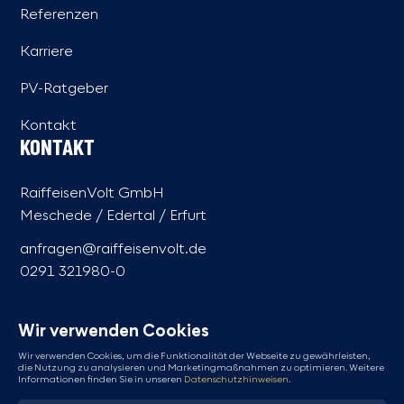
Referenzen
Karriere
PV-Ratgeber
Kontakt
KONTAKT
RaiffeisenVolt GmbH
Meschede / Edertal / Erfurt
anfragen@raiffeisenvolt.de
0291 321980-0
ERREICHBARKEIT AUSSERHALB DER G
ESCHÄFTSZEITEN
Wir verwenden Cookies
Einen technischen Notfall melden: 015123966182
Wir verwenden Cookies, um die Funktionalität der Webseite zu gewährleisten,
die Nutzung zu analysieren und Marketingmaßnahmen zu optimieren. Weitere
Informationen finden Sie in unseren
Datenschutzhinweisen
.